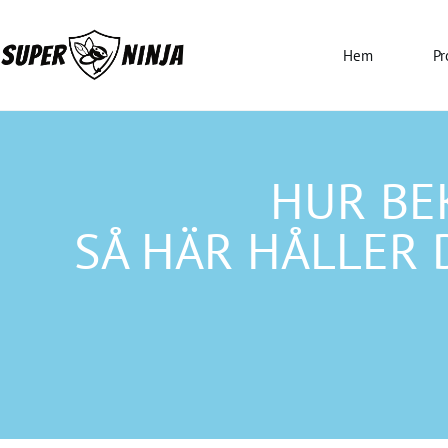
Hem
Pr
HUR BE
SÅ HÄR HÅLLER 