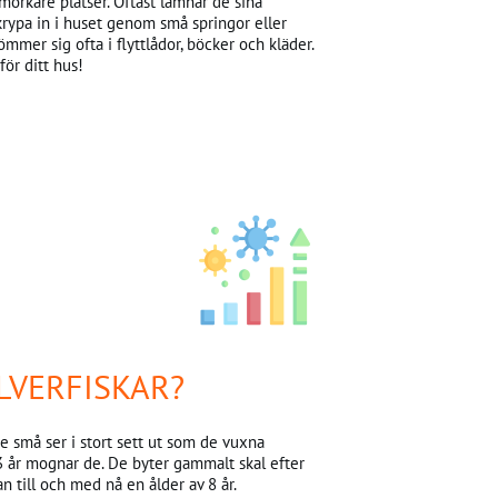
mörkare platser. Oftast lämnar de sina
 krypa in i huset genom små springor eller
gömmer sig ofta i flyttlådor, böcker och kläder.
ör ditt hus!
LVERFISKAR?
e små ser i stort sett ut som de vuxna
 3 år mognar de. De byter gammalt skal efter
n till och med nå en ålder av 8 år.