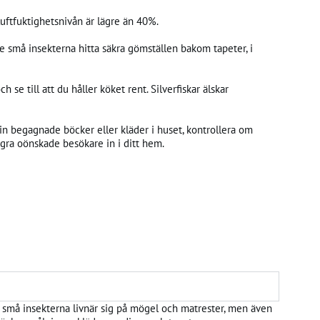
 luftfuktighetsnivån är lägre än 40%.
de små insekterna hitta säkra gömställen bakom tapeter, i
 se till att du håller köket rent. Silverfiskar älskar
ar in begagnade böcker eller kläder i huset, kontrollera om
ågra oönskade besökare in i ditt hem.
e små insekterna livnär sig på mögel och matrester, men även