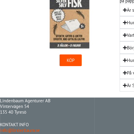
på papp
Är 
Hur
Var
Bör
Hur
KÖP
På 
Är 
Lindenbaum Agenturer AB
Vintervägen 54
135 40 Tyresö
KONTAKT INFO
info@lindenbaum.se