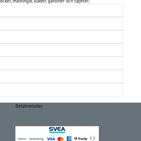
öcker, målningar, kläder, gardiner och tapeter.
Betalmetoder