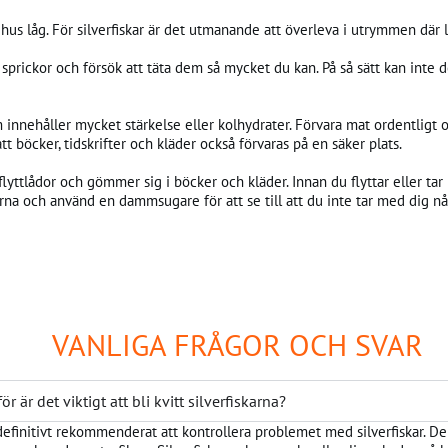
t hus låg. För silverfiskar är det utmanande att överleva i utrymmen där
 sprickor och försök att täta dem så mycket du kan. På så sätt kan inte 
m innehåller mycket stärkelse eller kolhydrater. Förvara mat ordentligt och
tt böcker, tidskrifter och kläder också förvaras på en säker plats.
 i flyttlådor och gömmer sig i böcker och kläder. Innan du flyttar eller t
dorna och använd en dammsugare för att se till att du inte tar med dig n
VANLIGA FRÅGOR OCH SVAR
för är det viktigt att bli kvitt silverfiskarna?
definitivt rekommenderat att kontrollera problemet med silverfiskar. D