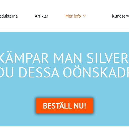
odukterna
Artiklar
Mer info
Kundserv
KÄMPAR MAN SILVER
DU DESSA OÖNSKAD
BESTÄLL NU!