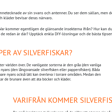
nnetecknade av sin svans och antenner. Du ser dem sällan, men de 
h kläder bevisar deras närvaro.
. Var kommer egentligen de glänsande insekterna ifrån? Hur kan du
 de redan är där? Upptäck enkla DIY-lösningar och de bästa tipsen 
PER AV SILVERFISKAR?
 arter världen över. De vanligaste sorterna är den gråa (den vanliga
nyans (den långsvansade silverfisken eller pappersfisken). Båda
nare nyans också lätt kan överleva i torrare områden. Medan den
kar de brunare även att äta böcker och kläder.
VARIFRÅN KOMMER SILVERFI