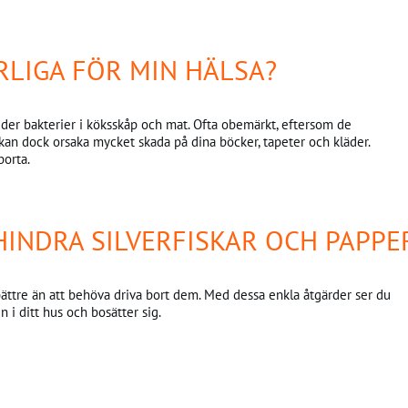
RLIGA FÖR MIN HÄLSA?
ider bakterier i köksskåp och mat. Ofta obemärkt, eftersom de
 kan dock orsaka mycket skada på dina böcker, tapeter och kläder.
borta.
RHINDRA SILVERFISKAR OCH PAPPE
s bättre än att behöva driva bort dem. Med dessa enkla åtgärder ser du
 i ditt hus och bosätter sig.