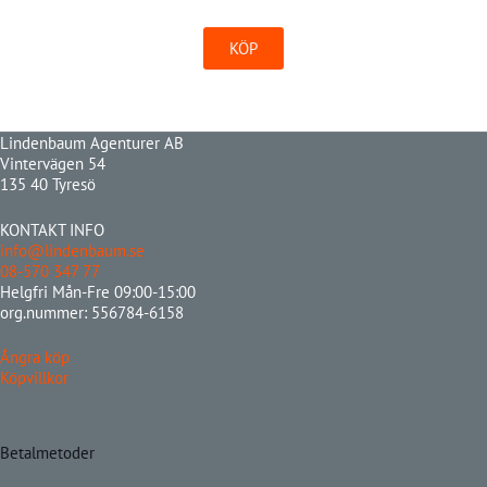
KÖP
Lindenbaum Agenturer AB
Vintervägen 54
135 40 Tyresö
KONTAKT INFO
info@lindenbaum.se
08-570 347 77
Helgfri Mån-Fre 09:00-15:00
org.nummer: 556784-6158
Ångra köp
Köpvillkor
Betalmetoder