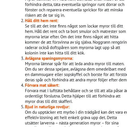
förhindra detta, täta eventuella springor runt dörrar och
fönster och reparera eventuella sprickor för att minska
risken att de tar sig in.
Håll ditt hem rent:
Se till att det inte finns något som lockar myror till ditt
hem. Håll det rent och ta bort smulor och matrester som
myrorna letar efter. Om det inte finns något att hitta
kommer de att försvinna av sig själva. Noggrann rengöri
raderar också doftspåren som myrorna lagt upp så att
kolonin inte kan hitta till ditt kök.
Avlägsna spaningsmyrorna:
Myrorna lämnar spår för att leda andra myror till maten.
Om du ser dessa spejare, avlägsna dem omedelbart med
en dammsugare eller sopskyffel och borste för att förstö
deras spår och förhindra att andra myror följer efter dem
Förvara mat säkert:
Förvara mat i lufttäta behållare och se till att alla påsar ä
ordentligt förslutna. Detta hjälper till att förhindra att
myror dras till ditt skafferi.
Bjud in naturliga rovdjur:
Om du upptäcker ett myrbo i din trädgård kan det vara e
effektiv lösning att helt enkelt gräva upp det. Detta
utsätter larverna – nästa generation myror – för sina