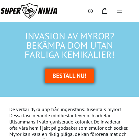
INVASION AV MYROR?
BEKÄMPA DOM UTAN
FARLIGA KEMIKALIER!
BESTÄLL NU!
De verkar dyka upp från ingenstans: tusentals myror!
Dessa fascinerande minibestar lever och arbetar
tillsammans i välorganiserade kolonier. De invaderar
ofta våra hem i jakt på godsaker som smulor och socker.
Myror kan vara en riktig plåga, de kan förorena mat och