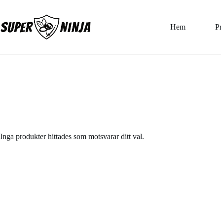
Hoppa
till
innehåll
Hem
P
Inga produkter hittades som motsvarar ditt val.