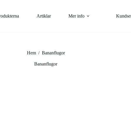
rodukterna
Artiklar
Mer info
Kundse
Hem
/
Bananflugor
Bananflugor