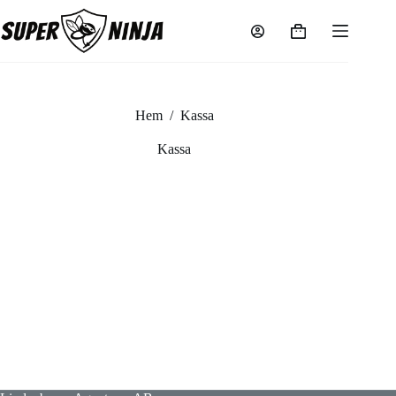
Hoppa
till
Varukorg
innehåll
Hem
/
Kassa
Kassa