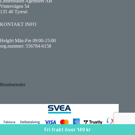
Lindenbaum Agenturer AB
Vintervägen 54
135 40 Tyresö
KONTAKT INFO
info@lindenbaum.se
08-570 347 77
Helgfri Mån-Fre 09:00-15:00
org.nummer: 556784-6158
Ångra köp
Köpvillkor
Betalmetoder
Fri frakt över 149 kr
Copyright © 2026 - Lindenbaum Agentur AB