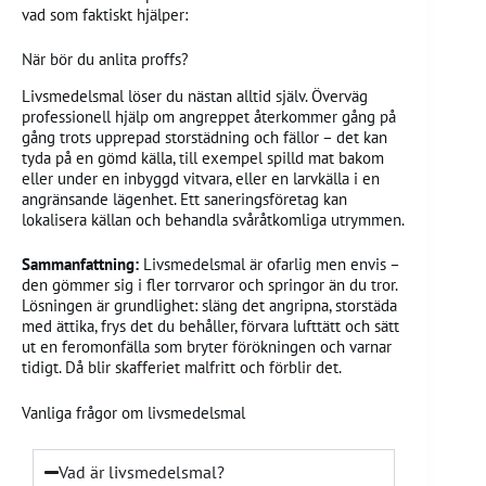
vad som faktiskt hjälper:
När bör du anlita proffs?
Livsmedelsmal löser du nästan alltid själv. Överväg
professionell hjälp om angreppet återkommer gång på
gång trots upprepad storstädning och fällor – det kan
tyda på en gömd källa, till exempel spilld mat bakom
eller under en inbyggd vitvara, eller en larvkälla i en
angränsande lägenhet. Ett saneringsföretag kan
lokalisera källan och behandla svåråtkomliga utrymmen.
Sammanfattning:
Livsmedelsmal är ofarlig men envis –
den gömmer sig i fler torrvaror och springor än du tror.
Lösningen är grundlighet: släng det angripna, storstäda
med ättika, frys det du behåller, förvara lufttätt och sätt
ut en feromonfälla som bryter förökningen och varnar
tidigt. Då blir skafferiet malfritt och förblir det.
Vanliga frågor om livsmedelsmal
Vad är livsmedelsmal?