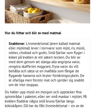
Hur du hittar och blir av med matmal
Snabbsvar:
Livsmedelsmal (även kallad matmal
eller mjölmal) lever i torrvaror som mjöl, ris, müsli,
nötter, choklad och godis. Små fjärilar som flyger i
köket på kvällen är ett säkert tecken. Du blir av
med dem genom att slänga alla angripna varor,
rengöra skafferiet noggrant, frysa varor du vill
behålla och sätta ut en malfälla som fångar de
flygande hanarna och bryter förökningscykeln. De
är ofarliga men förstör mat och sprider sig snabbt
om de inte stoppas.
Du häller upp müsli en morgon och upptäcker fina
spinntrådar i paketet, eller ser små maskar i mjölet. På
kvällen fladdrar några små bruna fjärilar längs
köksskåpen. Då har du fått livsmedelsmal – en av de