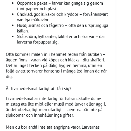
Oöppnade paket – larver kan gnaga sig genom
tunt papper och plast.
Choklad, godis, kakor och kryddor – förvånansvärt
vanliga måltavlor.
Husdjursmat och fågelfrö – ofta den ursprungliga
källan.
Skåpshörn, hyllkanter, taklister och skarvar – där
larverna förpuppar sig.
Ofta kommer malen in i hemmet redan från butiken –
äggen finns i varan vid köpet och kläcks i ditt skafferi.
Det är inget tecken på dålig hygien hemma, utan en
följd av att torrvaror hanteras i många led innan de når
dig.
Är livsmedelsmal farligt att få i sig?
Livsmedelsmal är inte farlig för hälsan. Skulle du av
misstag äta lite mjöl eller müsli med larver eller ägg i,
är det obehagligt men ofarligt – larverna bär inte på
sjukdomar och innehåller inga gifter.
Men du bör ändå inte äta angripna varor. Larvernas