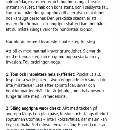
spinntrådar, exkrementer och hudömsningar förstör
matens kvalitet, smak och konsistens, och i sällsynta fall
kan stora mängder ge upphov till allergiska reaktioner
hos känsliga personer. Den praktiska skadan är att
malen förstör mat – ett angripet skafferi kan innebära
att du måste slänga varor för hundratals kronor.
Hur blir du av med livsmedelsmal – steg för steg
Att bli av med matmal kräver grundlighet. Slarvar du
med ett enda steg kan en gömd puppa starta en ny
invasion. Följ ordningen noga.
1. Töm och inspektera hela skafferiet:
Plocka ut allt.
Inspektera varje paket – även oöppnade och sådana du
inte misstänker. Leta efter spinntrådar, larver och
hopklumpat innehåll. Det är jobbigt, men halvmesyrer
fungerar inte med livsmedelsmal.
2. Släng angripna varor direkt:
Allt med tecken på
angrepp läggs i en plastpåse, försluts och slängs direkt i
soptunnan utomhus – inte i köksavfallet, där malen kan
krypa tillbaka. Vid minsta tvekan: släng. En enda missad