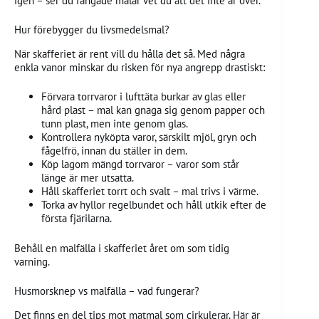
igen – ser du fångade malar vet du att det inte är över.
Hur förebygger du livsmedelsmal?
När skafferiet är rent vill du hålla det så. Med några
enkla vanor minskar du risken för nya angrepp drastiskt:
Förvara torrvaror i lufttäta burkar av glas eller
hård plast – mal kan gnaga sig genom papper och
tunn plast, men inte genom glas.
Kontrollera nyköpta varor, särskilt mjöl, gryn och
fågelfrö, innan du ställer in dem.
Köp lagom mängd torrvaror – varor som står
länge är mer utsatta.
Håll skafferiet torrt och svalt – mal trivs i värme.
Torka av hyllor regelbundet och håll utkik efter de
första fjärilarna.
Behåll en malfälla i skafferiet året om som tidig
varning.
Husmorsknep vs malfälla – vad fungerar?
Det finns en del tips mot matmal som cirkulerar. Här är