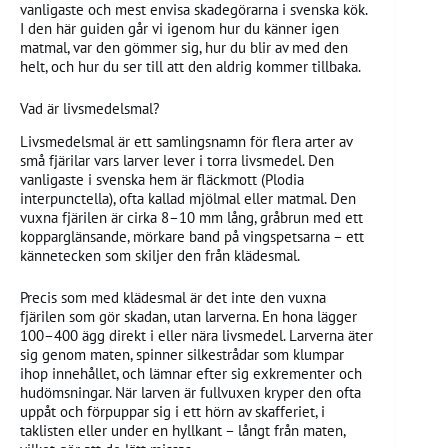
vanligaste och mest envisa skadegörarna i svenska kök.
I den här guiden går vi igenom hur du känner igen
matmal, var den gömmer sig, hur du blir av med den
helt, och hur du ser till att den aldrig kommer tillbaka.
Vad är livsmedelsmal?
Livsmedelsmal är ett samlingsnamn för flera arter av
små fjärilar vars larver lever i torra livsmedel. Den
vanligaste i svenska hem är fläckmott (Plodia
interpunctella), ofta kallad mjölmal eller matmal. Den
vuxna fjärilen är cirka 8–10 mm lång, gråbrun med ett
kopparglänsande, mörkare band på vingspetsarna – ett
kännetecken som skiljer den från klädesmal.
Precis som med klädesmal är det inte den vuxna
fjärilen som gör skadan, utan larverna. En hona lägger
100–400 ägg direkt i eller nära livsmedel. Larverna äter
sig genom maten, spinner silkestrådar som klumpar
ihop innehållet, och lämnar efter sig exkrementer och
hudömsningar. När larven är fullvuxen kryper den ofta
uppåt och förpuppar sig i ett hörn av skafferiet, i
taklisten eller under en hyllkant – långt från maten,