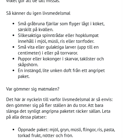
vilket gör att de lätt missas.
Så känner du igen livsmedelsmal
Små gråbruna fjärilar som flyger lågt i köket,
särskilt på kvällen.
Silkesaktiga spinntrådar eller hopklumpat
innehåll i mjöl, müsli, ris eller torrfoder.
Små vita eller gulaktiga larver (upp till en
centimeter) i eller på torrvaror.
Puppor eller kokonger i skarvar, taklister och
skåpshörn.
En instängd, lite unken doft från ett angripet
paket.
Var gömmer sig matmalen?
Det här är nyckeln till varför livsmedelsmal är så envis:
den gömmer sig på fler ställen än du tror. Att bara
slänga det synligt angripna paketet räcker sällan. Leta
på alla dessa platser:
Öppnade paket: mjöl, gryn, müsli, flingor, ris, pasta,
torkad frukt, nötter och frön.