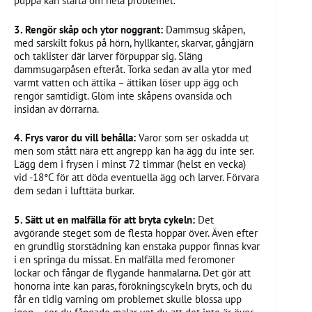
puppa kan starta om hela problemet.
3. Rengör skåp och ytor noggrant:
Dammsug skåpen,
med särskilt fokus på hörn, hyllkanter, skarvar, gångjärn
och taklister där larver förpuppar sig. Släng
dammsugarpåsen efteråt. Torka sedan av alla ytor med
varmt vatten och ättika – ättikan löser upp ägg och
rengör samtidigt. Glöm inte skåpens ovansida och
insidan av dörrarna.
4. Frys varor du vill behålla:
Varor som ser oskadda ut
men som stått nära ett angrepp kan ha ägg du inte ser.
Lägg dem i frysen i minst 72 timmar (helst en vecka)
vid -18°C för att döda eventuella ägg och larver. Förvara
dem sedan i lufttäta burkar.
5. Sätt ut en malfälla för att bryta cykeln:
Det
avgörande steget som de flesta hoppar över. Även efter
en grundlig storstädning kan enstaka puppor finnas kvar
i en springa du missat. En malfälla med feromoner
lockar och fångar de flygande hanmalarna. Det gör att
honorna inte kan paras, förökningscykeln bryts, och du
får en tidig varning om problemet skulle blossa upp