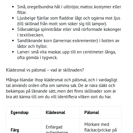
Små, oregelbundna hål i ulltröjor, mattor, kostymer eller
filtar.
Ljusbeige fjärilar som fladdrar lågt och ogärna mot ljus
(till skillnad från mott som söker sig till lampor).
Silkesaktiga spinntrådar eller små rörformade kokonger
i textilvecken.
Sandliknande korn (larvernas exkrementer) i botten av
lådor och hyllor.
Larver: små vita maskar, upp till en centimeter långa,
ofta gömda i tygveck.
Klädesmal vs pälsmal – vad är skillnaden?
Många blandar ihop klädesmal och pälsmal, och i vardagligt
tal används orden ofta om samma sak. De är nära släkt och
bekämpas på liknande sätt, men det finns skillnader som är
bra att känna till om du vill identifiera vilken sort du har.
Egenskap
Klädesmal
Pälsmal
Mörkare med
Enfärgad
Färg
fläckar/prickar på
gyllenbeige