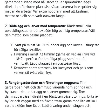
garderoben. Plagg med hål, larver eller spinntrådar läggs
direkt i en försluten plastpåse så att larverna inte sprider sig
medan du arbetar. Var extra noggrann med ull, kashmir,
mattor och allt som varit oanvänt länge.
2. Döda ägg och larver med temperatur:
Klädesmal i alla
utvecklingsstadier dör av både hög och låg temperatur. Välj
den metod som passar plagget:
Tvätt på minst 50–60°C dödar ägg och larver – fungerar
för tåliga textilier.
Frysning i minst 72 timmar (gärna en vecka) i frys vid
-18°C – perfekt för ömtåliga plagg som inte tål
varmtvätt. Lägg plagget i en plastpåse först.
Kemtvätt är ett alternativ för kostymer och päls som
varken tål tvätt eller frys.
3. Rengör garderoben och förvaringen noggrant:
Töm
garderoben helt och dammsug varenda hörn, springa och
hyllkant – det är där ägg och larver gömmer sig. Töm
dammsugarpåsen direkt i en försluten påse utomhus. Torka av
hyllor och väggar med en fuktig trasa, gärna med lite ättika i
vattnet. Glöm inte lådor, klädförvaring under sängen och