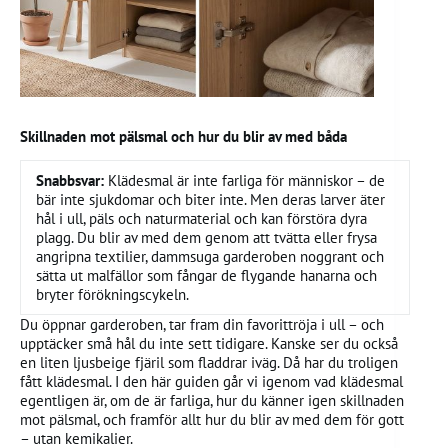
Skillnaden mot pälsmal och hur du blir av med båda
Snabbsvar:
Klädesmal är inte farliga för människor – de
bär inte sjukdomar och biter inte. Men deras larver äter
hål i ull, päls och naturmaterial och kan förstöra dyra
plagg. Du blir av med dem genom att tvätta eller frysa
angripna textilier, dammsuga garderoben noggrant och
sätta ut malfällor som fångar de flygande hanarna och
bryter förökningscykeln.
Du öppnar garderoben, tar fram din favorittröja i ull – och
upptäcker små hål du inte sett tidigare. Kanske ser du också
en liten ljusbeige fjäril som fladdrar iväg. Då har du troligen
fått klädesmal. I den här guiden går vi igenom vad klädesmal
egentligen är, om de är farliga, hur du känner igen skillnaden
mot pälsmal, och framför allt hur du blir av med dem för gott
– utan kemikalier.