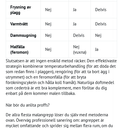
Frysning av
Nej
Ja
Delvis
plagg
Varmtvätt
Nej
Ja
Delvis
Dammsugning
Nej
Delvis
Nej
Malfälla
Nej
Nej
Ja
(feromon)
(vuxna)
Slutsatsen är att ingen enskild metod räcker. Den effektivaste
strategin kombinerar temperaturbehandling (för att döda det
som redan finns i plaggen), rengöring (för att ta bort ägg i
utrymmet) och en feromonfälla (för att bryta
förökningscykeln och hålla koll framåt). Naturliga doftmedel
som cederträ är ett bra komplement, men förlitar du dig
enbart på dem kommer malen tillbaka.
När bör du anlita proffs?
De allra flesta malangrepp löser du själv med metoderna
ovan. Överväg professionell sanering om: angreppet är
mycket omfattande och sprider sig mellan flera rum, om du