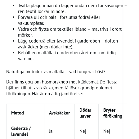
Tvätta plagg innan du lägger undan dem för säsongen –
ren textil lockar mindre.
Förvara ull och päls i förslutna fodral eller
vakuumpåsar.
Vädra och flytta om textilier ibland – mal trivs i orört
mörker.
Lägg cederträ eller lavendel i garderoben – doften
avskräcker (men dödar inte).
Behåll en malfälla i garderoben året om som tidig
varning.
Naturliga metoder vs malfälla – vad fungerar bäst?
Det finns gott om husmorsknep mot klädesmal. De flesta
hjälper till att avskräcka, men få löser grundproblemet –
förökningen. Här är en ärlig jämförelse:
Dödar
Bryter
Metod
Avskräcker
larver
förökning
Cederträ /
Ja
Nej
Nej
lavendel