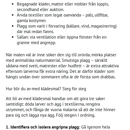
Begagnade kläder, mattor eller möbler från loppis,
secondhand eller auktion.
Ärvda textilier som legat oanvända – päls, ullfiltar,
gamla kostymer.
Plagg som varit i förvaring (källare, vind, magasinering)
där mal redan fanns.
Sällan: via ventilation eller öppna fönster från en
granne med angrepp.
När malen väl är inne söker den sig till orörda, mörka platser
med animaliska naturmaterial. Smutsiga plagg – särskilt
sådana med svett, matrester eller hudfett – är extra attraktiva
eftersom larverna får extra näring. Det är därför kläder som
hängts undan över sommaren ofta är de första som drabbas.
Hur blir du av med klädesmal? Steg för steg
Att bli av med klädesmal handlar om att göra tre saker
samtidigt: döda larver och ägg i textilierna, rengöra
utrymmet, och fånga de vuxna malarna så att de inte hinner
para sig och lägga nya ägg. Följ stegen i ordning.
1. Identifiera och isolera angripna plagg:
Gå igenom hela