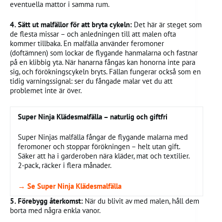
eventuella mattor i samma rum.
4. Sätt ut malfällor för att bryta cykeln:
Det här är steget som
de flesta missar – och anledningen till att malen ofta
kommer tillbaka. En malfälla använder feromoner
(doftämnen) som lockar de flygande hanmalarna och fastnar
på en klibbig yta. När hanarna fångas kan honorna inte para
sig, och förökningscykeln bryts. Fällan fungerar också som en
tidig varningssignal: ser du fångade malar vet du att
problemet inte är över.
Super Ninja Klädesmalfälla – naturlig och giftfri
Super Ninjas malfälla fångar de flygande malarna med
feromoner och stoppar förökningen – helt utan gift.
Säker att ha i garderoben nära kläder, mat och textilier.
2-pack, räcker i flera månader.
→ Se Super Ninja Klädesmalfälla
5. Förebygg återkomst:
När du blivit av med malen, håll dem
borta med några enkla vanor.