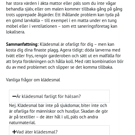
har stora värden i äkta mattor eller päls som du inte vågar
behandla själv, eller om malen kommer tillbaka gång på gång
trots upprepade åtgärder. Ett ihållande problem kan tyda på
en gömd larvkälla – till exempel i en matta under en tung
möbel eller i ventilationen – som ett saneringsföretag kan
lokalisera.
Sammanfattning:
Klädesmal är ofarligt för dig – men kan
kosta dig dina finaste plagg. Agera tidigt: döda larverna med
tvätt eller frys, rengör garderoben och sätt ut en malfälla för
att bryta förökningen och hålla koll. Med rätt kombination blir
du av med problemet och slipper se det komma tillbaka.
Vanliga frågor om klädesmal
Är klädesmal farligt för hälsan?
Nej. Klädesmal bär inte på sjukdomar, biter inte och
är ofarliga för människor och husdjur. Skadan de gör
är på textilier – de äter hål i ull, päls och andra
naturmaterial.
Vad äter klädesmal?