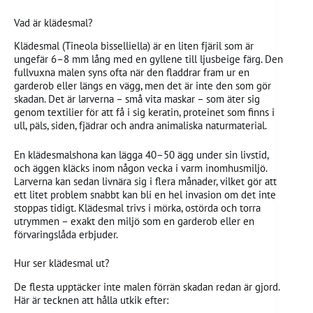
Vad är klädesmal?
Klädesmal (Tineola bisselliella) är en liten fjäril som är
ungefär 6–8 mm lång med en gyllene till ljusbeige färg. Den
fullvuxna malen syns ofta när den fladdrar fram ur en
garderob eller längs en vägg, men det är inte den som gör
skadan. Det är larverna – små vita maskar – som äter sig
genom textilier för att få i sig keratin, proteinet som finns i
ull, päls, siden, fjädrar och andra animaliska naturmaterial.
En klädesmalshona kan lägga 40–50 ägg under sin livstid,
och äggen kläcks inom någon vecka i varm inomhusmiljö.
Larverna kan sedan livnära sig i flera månader, vilket gör att
ett litet problem snabbt kan bli en hel invasion om det inte
stoppas tidigt. Klädesmal trivs i mörka, ostörda och torra
utrymmen – exakt den miljö som en garderob eller en
förvaringslåda erbjuder.
Hur ser klädesmal ut?
De flesta upptäcker inte malen förrän skadan redan är gjord.
Här är tecknen att hålla utkik efter: