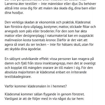
Larverna äter textilier – inte människor eller djur. Du behöver
alltså inte oroa dig för att malen ska skada dig, dina barn eller
dina husdjur.
Den verkliga skadan är ekonomisk och praktisk. Klädesmal
kan förstöra dyra ullplagg, kostymer, mattor, stickade filtar och
arvegods som päls eller broderier. För den som har äkta
mattor eller designerplagg i naturmaterial kan en oupptäckt
malinvasion kosta tusentals kronor. Därför är det värt att
agera så snart du ser tecken – inte för hälsans skull, utan för
att skydda dina ägodelar.
En sällsynt undvikande effekt: vissa personer kan reagera på
damm och fjäll från stora insektsangrepp, men det är ovanligt
och kopplat till mängden snarare än till malen i sig. För den
absoluta majoriteten är klädesmal enbart en irriterande
textilskadegörare.
Varför kommer klädesmalen in i hemmet?
Klädesmal kommer sällan flygande in genom fönstret.
Vanligast är att de följer med in via något du tar hem: