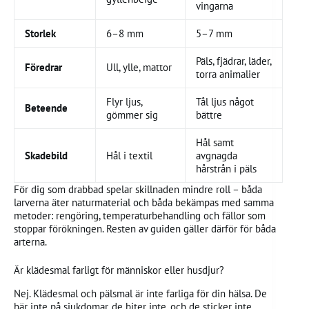
vingarna
Storlek
6–8 mm
5–7 mm
Päls, fjädrar, läder,
Föredrar
Ull, ylle, mattor
torra animalier
Flyr ljus,
Tål ljus något
Beteende
gömmer sig
bättre
Hål samt
Skadebild
Hål i textil
avgnagda
hårstrån i päls
För dig som drabbad spelar skillnaden mindre roll – båda
larverna äter naturmaterial och båda bekämpas med samma
metoder: rengöring, temperaturbehandling och fällor som
stoppar förökningen. Resten av guiden gäller därför för båda
arterna.
Är klädesmal farligt för människor eller husdjur?
Nej. Klädesmal och pälsmal är inte farliga för din hälsa. De
bär inte på sjukdomar, de biter inte, och de sticker inte.